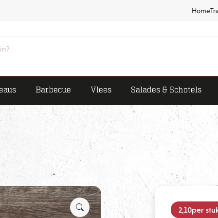
Home
Tr
eaus
Barbecue
Vlees
Salades & Schotels
2,10
per stu