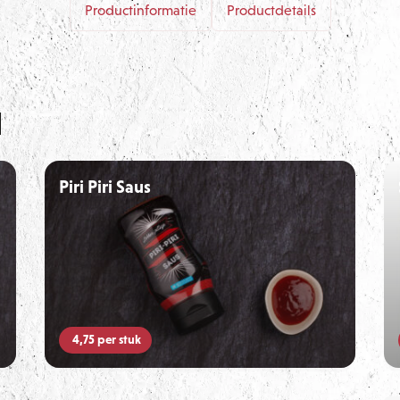
Productinformatie
Productdetails
n
Piri Piri Saus
4,75
per stuk