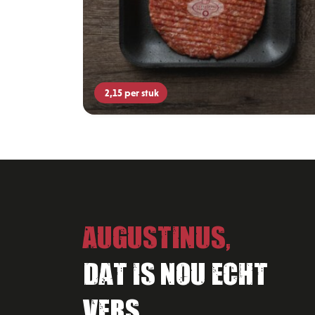
2,15
per stuk
Augustinus,
Dat is nou echt
vers.