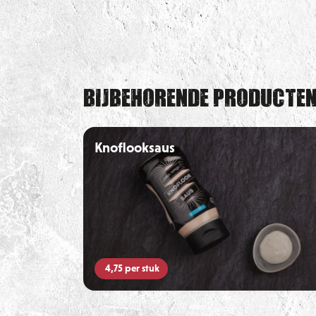
Bijbehorende producte
Knoflooksaus
4,75
per stuk