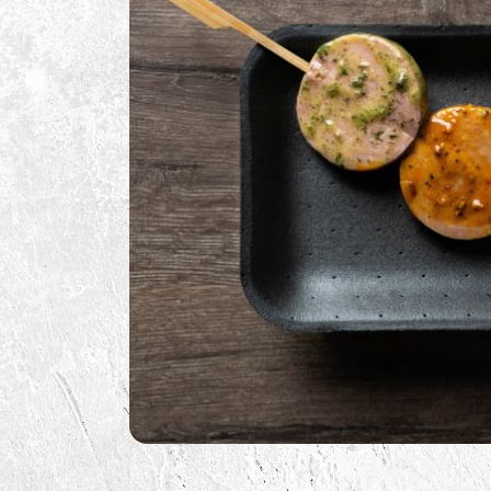
BBQ Sauzen
BBQ Benodigdheden
BBQ Voor De Kids