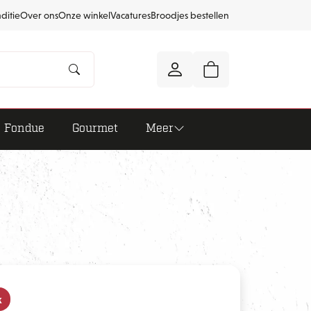
aditie
Over ons
Onze winkel
Vacatures
Broodjes bestellen
Fondue
Gourmet
Meer
k