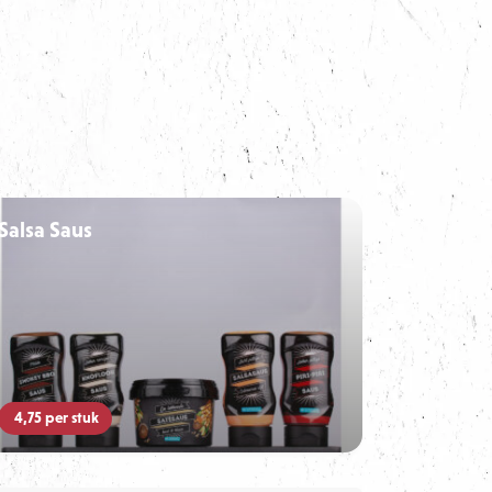
Salsa Saus
4,75
per stuk