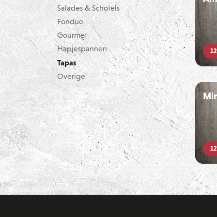
BBQ Sauzen
Salades & Schotels
BBQ Benodigdheden
Fondue
BBQ Voor De Kids
Gourmet
Hapjespannen
12
Tapas
Overige
Mi
12