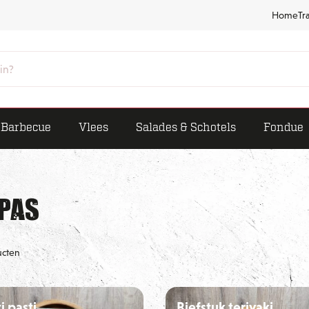
Home
Tr
Barbecue
Vlees
Salades & Schotels
Fondue
pas
ucten
i pasti
Biefstuk teriyaki