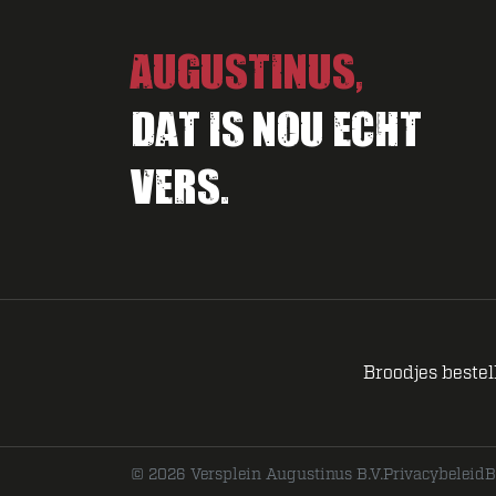
Augustinus,
Dat is nou echt
vers.
Broodjes bestel
© 2026 Versplein Augustinus B.V.
Privacybeleid
B