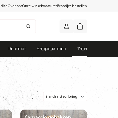
aditie
Over ons
Onze winkel
Vacatures
Broodjes bestellen
Gourmet
Hapjespannen
Tapas
Carpaccio gebakken