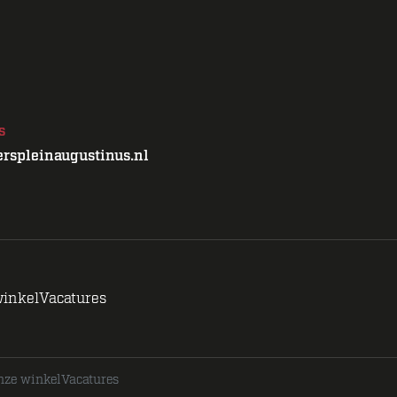
s
rspleinaugustinus.nl
winkel
Vacatures
nze winkel
Vacatures