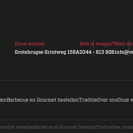
Onze winkel
Heb je vragen?
Mail on
Grotebrugse Grintweg 156A
0344 - 613 606
info@ve
len
Barbecue en Gourmet bestellen
Traditie
Over ons
Onze 
roodjes bestellen
Barbecue en Gourmet bestellen
Traditie
Over ons
O