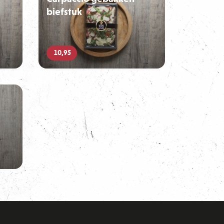
biefstuk
10,95