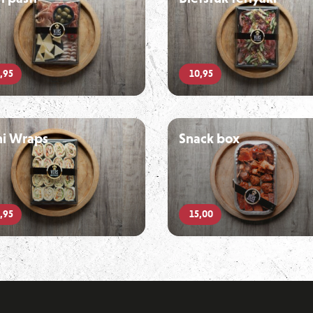
,95
10,95
ni Wraps
Snack box
,95
15,00