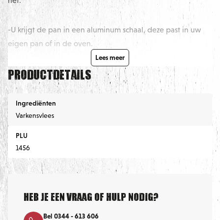
het:
-U krijgt de pan in een aluminum schaal, deze past in uw
eigen pan of in de oven.
Lees meer
Productdetails
-U kunt kiezen om onze party pan erbij te krijgen, hier
betaald u 25,- euro borg voor. bij het schoon terugbrengen
krijgt u de borg terug.
Ingrediënten
Varkensvlees
-Het schoonmaken werkt als volgt: De pan NIET
PLU
onderdompelen. Sponsjes e.d. kunnen krassen op de pan
1456
veroorzaken. Dit kan eventuele gevolgen hebben voor de
teruggave van uw borg.
Heb je een vraag of hulp nodig?
Snackpan: het warm maken gaat op de laagste stand ( 1 ).je
laat de pan 50-60 minuten opwarmen. Doe dit met het
Bel 0344 - 613 606