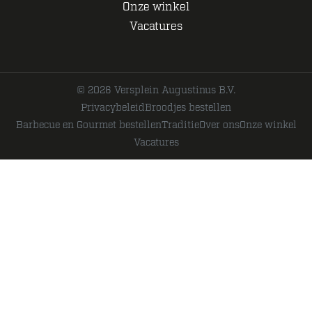
Onze winkel
Vacatures
© 2026 Versplein Augustinus B.V.
Privacybeleid
Broodjes bestellen
Barbecue en Gourmet bestellen
Traditie
Over ons
Onze winkel
Vacatures