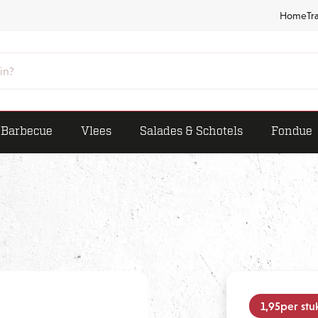
Home
Tr
Barbecue
Vlees
Salades & Schotels
Fondue
1,95
per stu