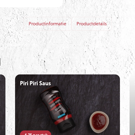
Productinformatie
Productdetails
n
Piri Piri Saus
4,75
per stuk