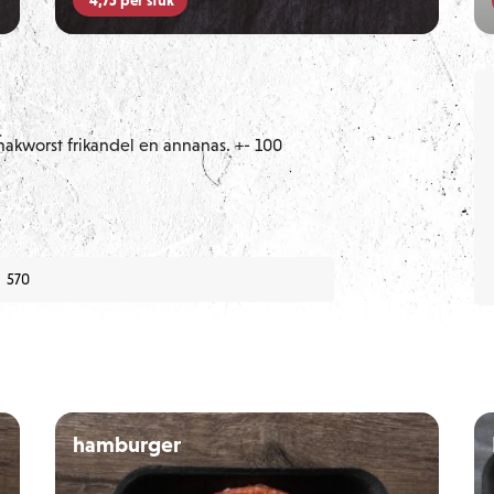
nakworst frikandel en annanas. +- 100
570
n
hamburger