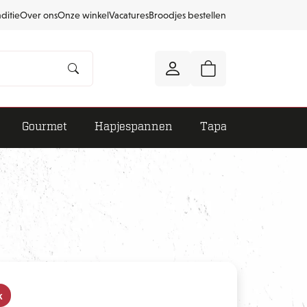
aditie
Over ons
Onze winkel
Vacatures
Broodjes bestellen
Gourmet
Hapjespannen
Tapas
k