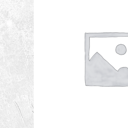
BBQ Sauzen
BBQ Benodigdheden
BBQ Voor De Kids