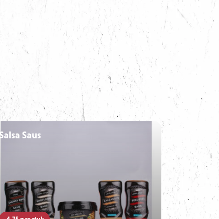
Salsa Saus
4,75
per stuk