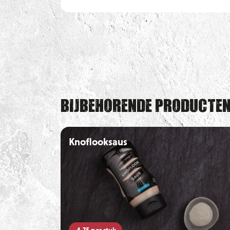
Bijbehorende producte
Knoflooksaus
4,75
per stuk