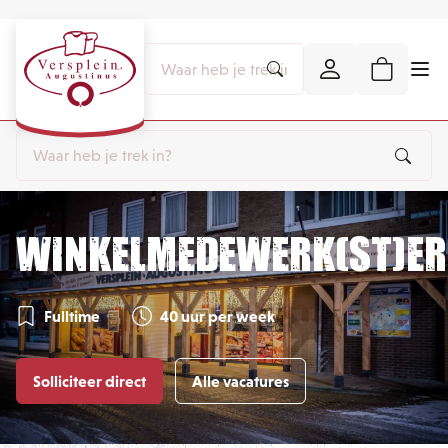
Winkelmedewerk(st)er
Fulltime
40 uur per week
Solliciteer direct
Alle vacatures