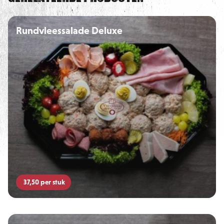
– Komkommer
Rundvleessalade Deluxe
– Tomaat
37,50
per stuk