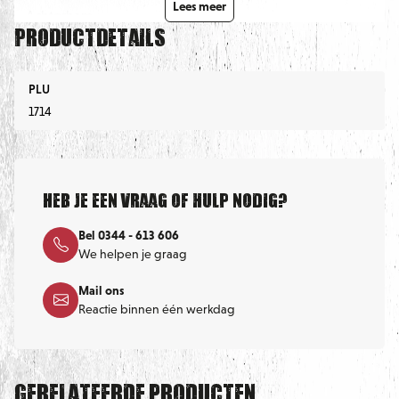
Lees meer
– Achterham
Productdetails
– Cervelaatworst
PLU
1714
– Kipfilet
– Pate
Heb je een vraag of hulp nodig?
– Gehaktballetjes
Bel 0344 - 613 606
We helpen je graag
– Gevuld Tomaatje
Mail ons
Reactie binnen één werkdag
– Diverse zuren
Gerelateerde producten
– Ananas