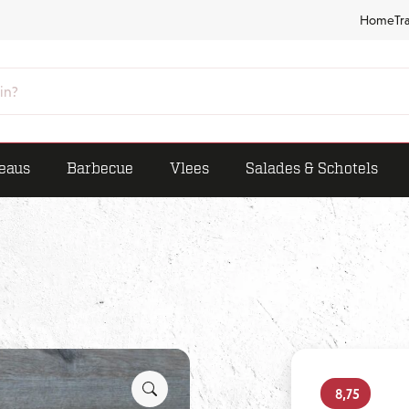
Home
Tr
eaus
Barbecue
Vlees
Salades & Schotels
8,75