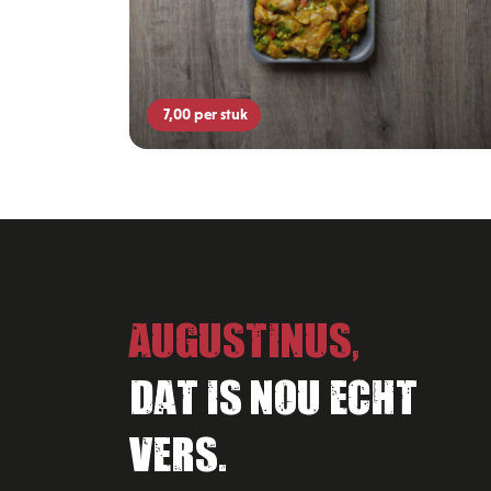
7,00
per stuk
Augustinus,
Dat is nou echt
vers.