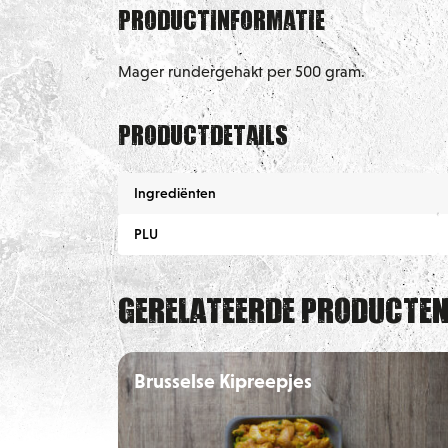
Productinformatie
Mager rundergehakt per 500 gram.
Productdetails
Ingrediënten
PLU
Gerelateerde producte
Brusselse Kipreepjes