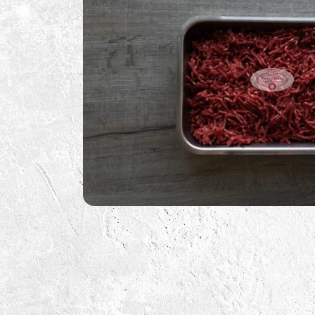
BBQ Sauzen
BBQ Benodigdheden
BBQ Voor De Kids