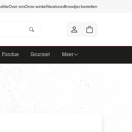
aditie
Over ons
Onze winkel
Vacatures
Broodjes bestellen
Fondue
Gourmet
Meer