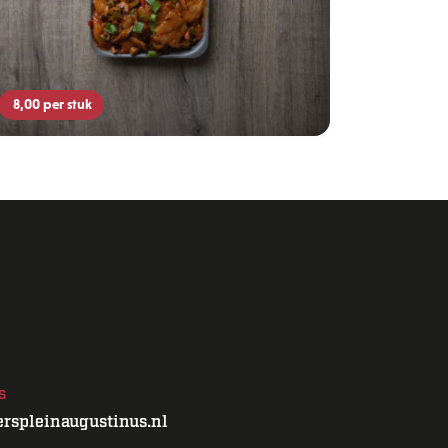
8,00
per stuk
s
rspleinaugustinus.nl