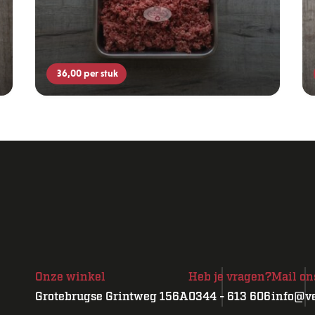
36,00
per stuk
Onze winkel
Heb je vragen?
Mail on
Grotebrugse Grintweg 156A
0344 - 613 606
info@ve