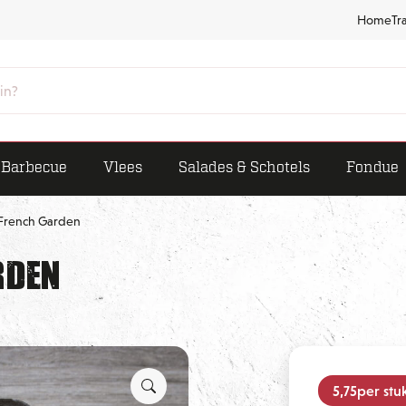
Home
Tr
Barbecue
Vlees
Salades & Schotels
Fondue
t French Garden
rden
5,75
per stu