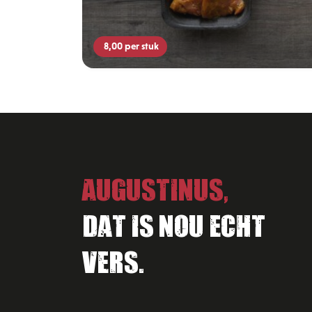
8,00
per stuk
Augustinus,
Dat is nou echt
vers.