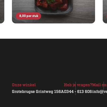
8,00
per stuk
Onze winkel
Heb je vragen?
Mail on
Grotebrugse Grintweg 156A
0344 - 613 606
info@ve