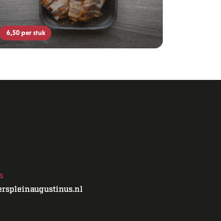
6,50
per stuk
s
rspleinaugustinus.nl