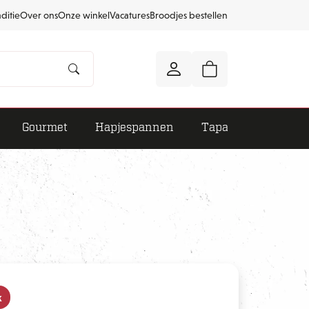
aditie
Over ons
Onze winkel
Vacatures
Broodjes bestellen
Gourmet
Hapjespannen
Tapas
k