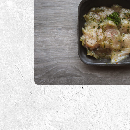
BBQ Sauzen
BBQ Benodigdheden
BBQ Voor De Kids