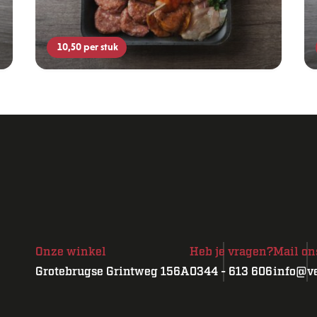
10,50
per stuk
Onze winkel
Heb je vragen?
Mail on
Grotebrugse Grintweg 156A
0344 - 613 606
info@ve