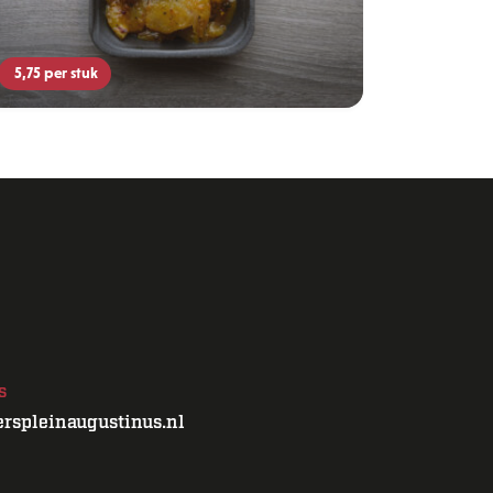
5,75
per stuk
s
rspleinaugustinus.nl