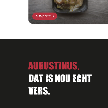
5,75
per stuk
Augustinus,
Dat is nou echt
vers.