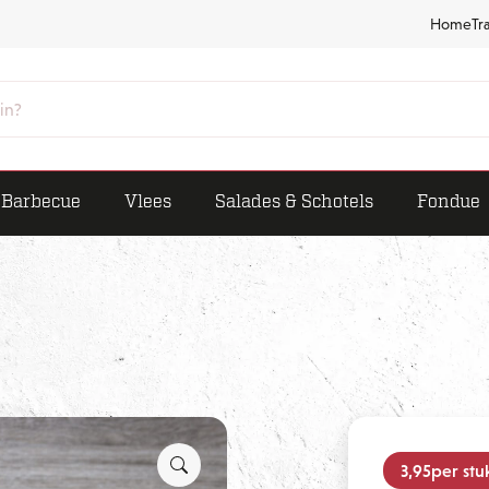
Home
Tr
Barbecue
Vlees
Salades & Schotels
Fondue
3,95
per stu