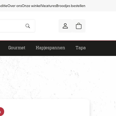
aditie
Over ons
Onze winkel
Vacatures
Broodjes bestellen
Gourmet
Hapjespannen
Tapas
k