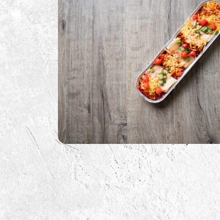
BBQ Sauzen
BBQ Benodigdheden
BBQ Voor De Kids