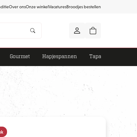
aditie
Over ons
Onze winkel
Vacatures
Broodjes bestellen
Gourmet
Hapjespannen
Tapas
uk