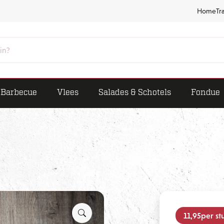
Home
Tr
Barbecue
Vlees
Salades & Schotels
Fondue
11,95
per st