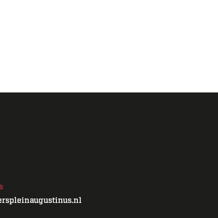
s
rspleinaugustinus.nl