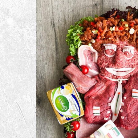
BBQ Sauzen
BBQ Benodigdheden
BBQ Voor De Kids