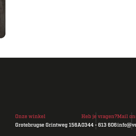
Onze winkel
Heb je vragen?
Mail on
Grotebrugse Grintweg 156A
0344 - 613 606
info@ve