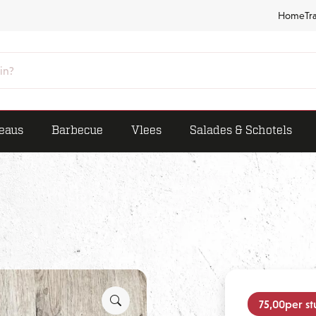
Home
Tr
eaus
Barbecue
Vlees
Salades & Schotels
75,00
per st