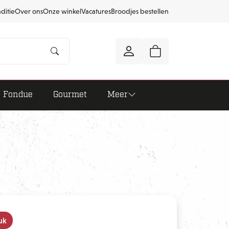
aditie
Over ons
Onze winkel
Vacatures
Broodjes bestellen
Fondue
Gourmet
Meer
uk