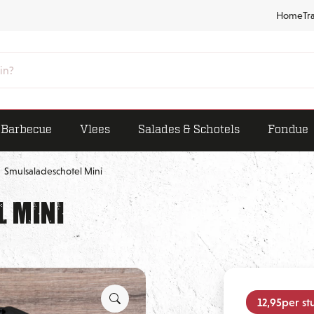
Home
Tr
Barbecue
Vlees
Salades & Schotels
Fondue
Smulsaladeschotel Mini
 Mini
12,95
per st