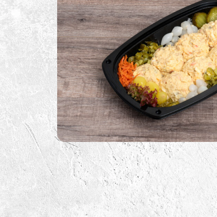
BBQ Sauzen
BBQ Benodigdheden
BBQ Voor De Kids