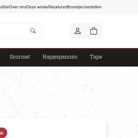
aditie
Over ons
Onze winkel
Vacatures
Broodjes bestellen
Gourmet
Hapjespannen
Tapas
uk