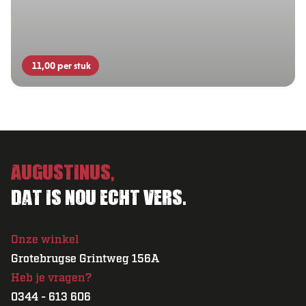
11,00
per stuk
Augustinus,
Dat is nou echt vers.
Onze winkel
Grotebrugse Grintweg 156A
Heb je vragen?
0344 - 613 606