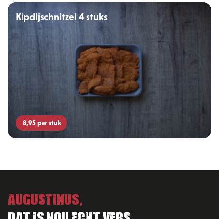
Kipdijschnitzel 4 stuks
8,95
per stuk
Augustinus,
Dat is nou echt vers.